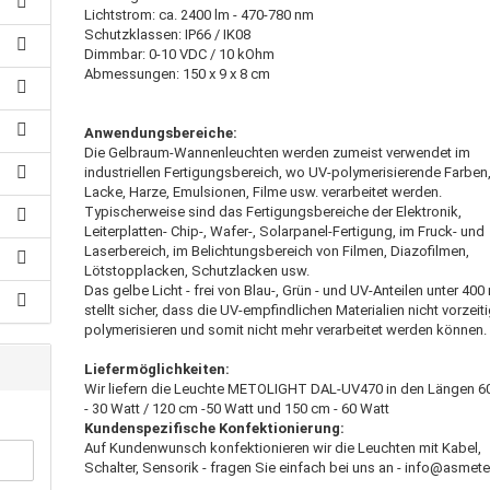
Lichtstrom: ca. 2400 lm - 470-780 nm
Schutzklassen: IP66 / IK08
Dimmbar: 0-10 VDC / 10 kOhm
Abmessungen: 150 x 9 x 8 cm
Anwendungsbereiche:
Die Gelbraum-Wannenleuchten werden zumeist verwendet im
industriellen Fertigungsbereich, wo UV-polymerisierende Farben
Lacke, Harze, Emulsionen, Filme usw. verarbeitet werden.
Typischerweise sind das Fertigungsbereiche der Elektronik,
Leiterplatten- Chip-, Wafer-, Solarpanel-Fertigung, im Fruck- und
Laserbereich, im Belichtungsbereich von Filmen, Diazofilmen,
Lötstopplacken, Schutzlacken usw.
Das gelbe Licht - frei von Blau-, Grün - und UV-Anteilen unter 400
stellt sicher, dass die UV-empfindlichen Materialien nicht vorzeit
polymerisieren und somit nicht mehr verarbeitet werden können.
Liefermöglichkeiten:
Wir liefern die Leuchte METOLIGHT DAL-UV470 in den Längen 6
- 30 Watt / 120 cm -50 Watt und 150 cm - 60 Watt
Kundenspezifische Konfektionierung:
Auf Kundenwunsch konfektionieren wir die Leuchten mit Kabel,
Schalter, Sensorik - fragen Sie einfach bei uns an - info@asmet