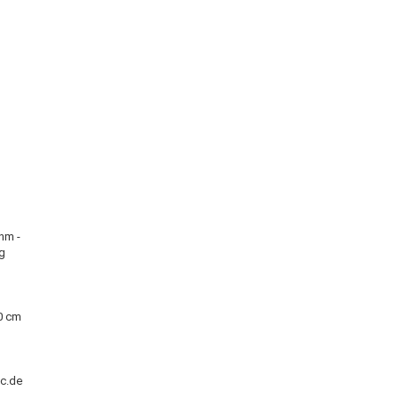
,
 nm -
ig
0 cm
ec.de