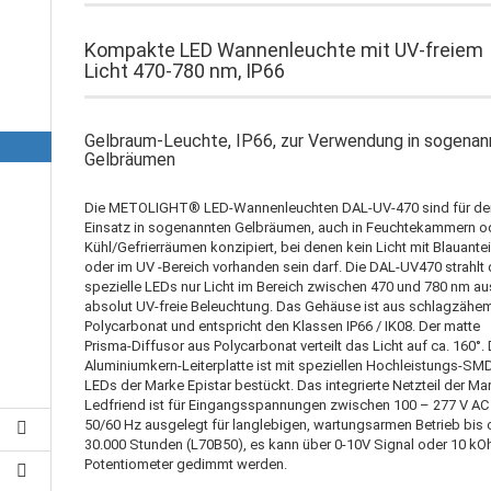
Kompakte LED Wannenleuchte mit UV-freiem
Licht 470-780 nm, IP66
Gelbraum-Leuchte, IP66, zur Verwendung in sogena
Gelbräumen
Die METOLIGHT® LED-Wannenleuchten DAL-UV-470 sind für de
Einsatz in sogenannten Gelbräumen, auch in Feuchtekammern o
Kühl/Gefrierräumen konzipiert, bei denen kein Licht mit Blauante
oder im UV -Bereich vorhanden sein darf. Die DAL-UV470 strahlt
spezielle LEDs nur Licht im Bereich zwischen 470 und 780 nm au
absolut UV-freie Beleuchtung. Das Gehäuse ist aus schlagzähe
Polycarbonat und entspricht den Klassen IP66 / IK08. Der matte
Prisma-Diffusor aus Polycarbonat verteilt das Licht auf ca. 160°. 
Aluminiumkern-Leiterplatte ist mit speziellen Hochleistungs-SM
LEDs der Marke Epistar bestückt. Das integrierte Netzteil der Ma
Ledfriend ist für Eingangsspannungen zwischen 100 – 277 V AC
50/60 Hz ausgelegt für langlebigen, wartungsarmen Betrieb bis 
30.000 Stunden (L70B50), es kann über 0-10V Signal oder 10 k
Potentiometer gedimmt werden.