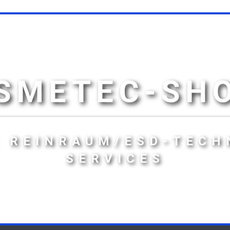
SMETEC-SH
- REINRAUM/ESD-TECH
SERVICES