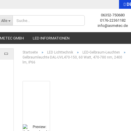
D
06352-750680
Sprache auswählen
0176-22361182
Alle
info@asmetec.de
SMETEC GMBH
LED INFORMATIONEN
»
»
»
Startseite
LED Lichttechnik
LED-Gelbraum-Leuchten
Gelbraumleuchte DAL-UVL470-150, 60 Watt, 470-780 nm, 2400
lm, IP66
Konto erstellen
Passwort vergessen?