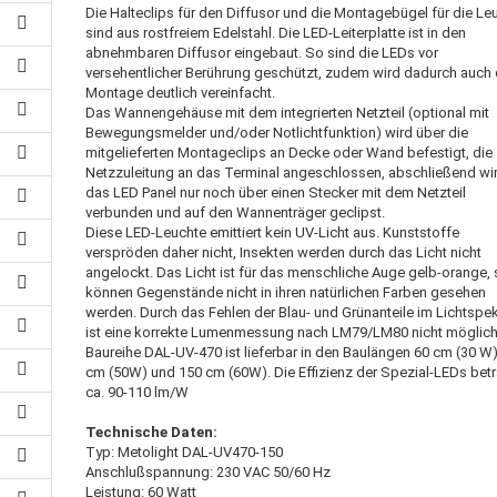
Die Halteclips für den Diffusor und die Montagebügel für die Le
sind aus rostfreiem Edelstahl. Die LED-Leiterplatte ist in den
abnehmbaren Diffusor eingebaut. So sind die LEDs vor
versehentlicher Berührung geschützt, zudem wird dadurch auch 
Montage deutlich vereinfacht.
Das Wannengehäuse mit dem integrierten Netzteil (optional mit
Bewegungsmelder und/oder Notlichtfunktion) wird über die
mitgelieferten Montageclips an Decke oder Wand befestigt, die
Netzzuleitung an das Terminal angeschlossen, abschließend wi
das LED Panel nur noch über einen Stecker mit dem Netzteil
verbunden und auf den Wannenträger geclipst.
Diese LED-Leuchte emittiert kein UV-Licht aus. Kunststoffe
verspröden daher nicht, Insekten werden durch das Licht nicht
angelockt. Das Licht ist für das menschliche Auge gelb-orange,
können Gegenstände nicht in ihren natürlichen Farben gesehen
werden. Durch das Fehlen der Blau- und Grünanteile im Lichtspe
ist eine korrekte Lumenmessung nach LM79/LM80 nicht möglich
Baureihe DAL-UV-470 ist lieferbar in den Baulängen 60 cm (30 W)
cm (50W) und 150 cm (60W). Die Effizienz der Spezial-LEDs bet
ca. 90-110 lm/W
Technische Daten:
Typ: Metolight DAL-UV470-150
Anschlußspannung: 230 VAC 50/60 Hz
Leistung: 60 Watt