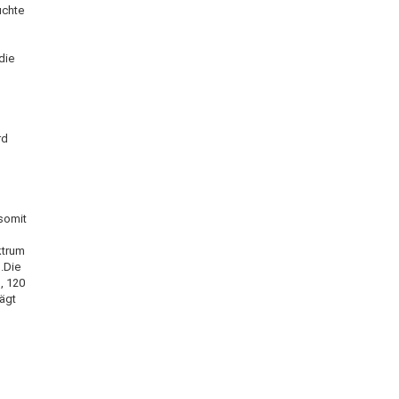
uchte
die
rd
 somit
ktrum
.Die
, 120
rägt