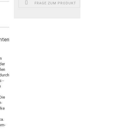
FRAGE ZUM PRODUKT
nnten
n
der
ilen
 durch
s -
m
Die
D-
rke
ca.
Ohm-