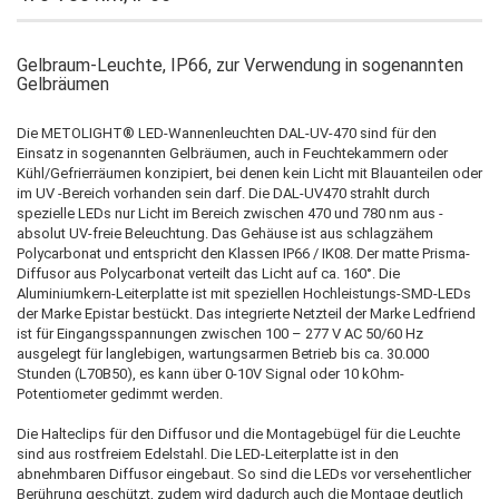
Gelbraum-Leuchte, IP66, zur Verwendung in sogenannten
Gelbräumen
Die METOLIGHT® LED-Wannenleuchten DAL-UV-470 sind für den
Einsatz in sogenannten Gelbräumen, auch in Feuchtekammern oder
Kühl/Gefrierräumen konzipiert, bei denen kein Licht mit Blauanteilen oder
im UV -Bereich vorhanden sein darf. Die DAL-UV470 strahlt durch
spezielle LEDs nur Licht im Bereich zwischen 470 und 780 nm aus -
absolut UV-freie Beleuchtung. Das Gehäuse ist aus schlagzähem
Polycarbonat und entspricht den Klassen IP66 / IK08. Der matte Prisma-
Diffusor aus Polycarbonat verteilt das Licht auf ca. 160°. Die
Aluminiumkern-Leiterplatte ist mit speziellen Hochleistungs-SMD-LEDs
der Marke Epistar bestückt. Das integrierte Netzteil der Marke Ledfriend
ist für Eingangsspannungen zwischen 100 – 277 V AC 50/60 Hz
ausgelegt für langlebigen, wartungsarmen Betrieb bis ca. 30.000
Stunden (L70B50), es kann über 0-10V Signal oder 10 kOhm-
Potentiometer gedimmt werden.
Die Halteclips für den Diffusor und die Montagebügel für die Leuchte
sind aus rostfreiem Edelstahl. Die LED-Leiterplatte ist in den
abnehmbaren Diffusor eingebaut. So sind die LEDs vor versehentlicher
Berührung geschützt, zudem wird dadurch auch die Montage deutlich