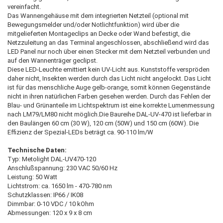
vereinfacht.
Das Wannengehäuse mit dem integrierten Netzteil (optional mit
Bewegungsmelder und/oder Notlichtfunktion) wird über die
mitgelieferten Montageclips an Decke oder Wand befestigt, die
Netzzuleitung an das Terminal angeschlossen, abschließend wird das
LED Panel nur noch über einen Stecker mit dem Netzteil verbunden und
auf den Wannenträger geclipst.
Diese LED-Leuchte emittiert kein UV-Licht aus. Kunststoffe verspröden
daher nicht, Insekten werden durch das Licht nicht angelockt. Das Licht
ist für das menschliche Auge gelb-orange, somit können Gegenstände
nicht in ihren natürlichen Farben gesehen werden. Durch das Fehlen der
Blau- und Grünanteile im Lichtspektrum ist eine korrekte Lumenmessung
nach LM79/LM80 nicht möglich.Die Baureihe DAL-UV-470 ist lieferbar in
den Baulängen 60 cm (30 W), 120 cm (50W) und 150 cm (60W). Die
Effizienz der Spezial-LEDs beträgt ca. 90-110 lm/W
Technische Daten:
Typ: Metolight DAL-UV470-120
Anschlußspannung: 230 VAC 50/60 Hz
Leistung: 50 Watt
Lichtstrom: ca. 1650 lm - 470-780 nm
Schutzklassen: IP66 / IK08
Dimmbar: 0-10 VDC / 10 kOhm
Abmessungen: 120 x 9 x 8 cm