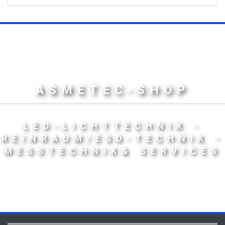
ASMETEC-SHOP
LED-LICHTTECHNIK -
REINRAUM/ESD-TECHNIK -
MESSTECHNIK& SERVICES