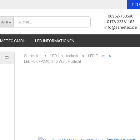
D
06352-750680
Sprache auswählen
0176-22361182
Alle
info@asmetec.de
SMETEC GMBH
LED INFORMATIONEN
»
»
»
Startseite
LED Lichttechnik
LED-Fluter
LED-FL-CFP240, 240 Watt Flutlicht
Konto erstellen
Passwort vergessen?