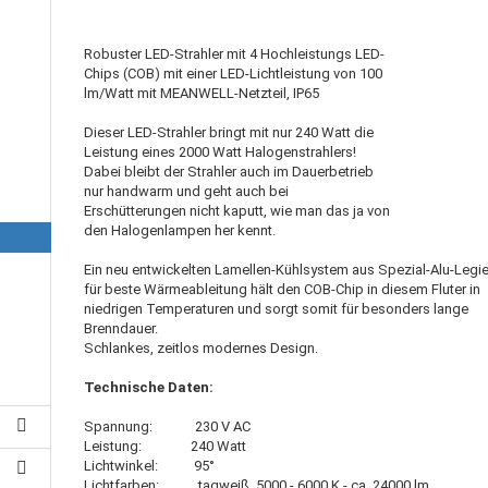
Robuster LED-Strahler mit 4 Hochleistungs LED-
Chips (COB) mit einer LED-Lichtleistung von 100
lm/Watt mit MEANWELL-Netzteil, IP65
Dieser LED-Strahler bringt mit nur 240 Watt die
Leistung eines 2000 Watt Halogenstrahlers!
Dabei bleibt der Strahler auch im Dauerbetrieb
nur handwarm und geht auch bei
Erschütterungen nicht kaputt, wie man das ja von
den Halogenlampen her kennt.
Ein neu entwickelten Lamellen-Kühlsystem aus Spezial-Alu-Legi
für beste Wärmeableitung hält den COB-Chip in diesem Fluter in
niedrigen Temperaturen und sorgt somit für besonders lange
Brenndauer.
Schlankes, zeitlos modernes Design.
Technische Daten:
Spannung: 230 V AC
Leistung: 240 Watt
Lichtwinkel: 95°
Lichtfarben: tagweiß, 5000 - 6000 K - ca. 24000 lm