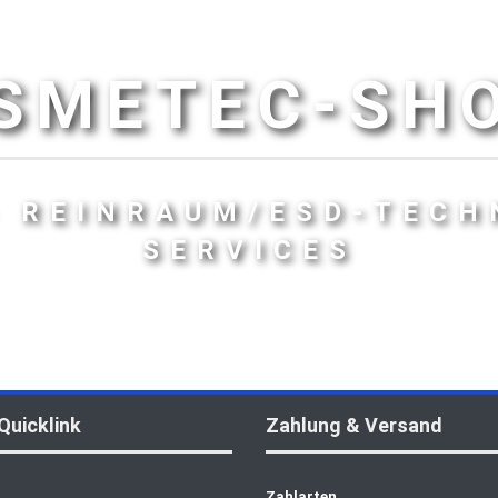
SMETEC-SH
- REINRAUM/ESD-TECH
SERVICES
Quicklink
Zahlung & Versand
Zahlarten