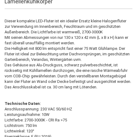
Lamellenkühlkörper
Dieser kompakte LED-Fluter ist ein idealer Ersatz kleine Halogenfluter
zur Verwendung im Innenbereich, Feuchtraum und im geschützten
Außenbereich. Die Lichtfarbe ist warmweiß, 2700-3000K
Mit seinen Abmessungen von nur 130 x 120 x 42 mm (L x B x H) kann er
fast überall unauffällig montiert werden.
Die Helligkeit mit 800 lm entspricht fast einer 75 Watt Glühlampe. Der
Fluter ist ideal zur Beleuchtung unter Dachvorsprüngen, im geschützten
Gartenbereich, Verandas, Wintergärten uvm.
Das Gehäuse aus Alu-Druckguss, schwarz pulverbeschichtet, ist
rückseitig mit Kühllamellen durchzogen, die eine rasche Wärmeabfuhr
vom COB-Chip gewährleisten. Durch den verstellbaren Montagebügel
kann der Fluter an Wand oder Decke befestigt und ausgerichtet werden.
Das Anschlusskabel ist ca. 30 cm lang mit Lötenden.
Technische Daten:
Anschlusspannung: 230 VAC 50/60 HZ
Leistungsaufnahme: 10W
Lichtfarbe: 2700-3000K - CRI Ra >75
Lichtstrom: 750 lm
Lichtwinkel: 120°
Energieklasse: F (EU 2019)