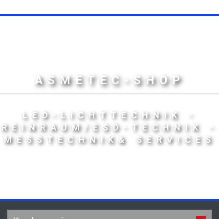
ASMETEC-SHOP
LED-LICHTTECHNIK -
REINRAUM/ESD-TECHNIK -
MESSTECHNIK& SERVICES