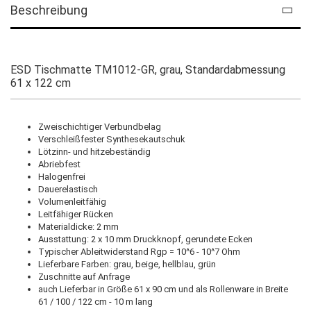
Beschreibung
ESD Tischmatte TM1012-GR, grau, Standardabmessung
61 x 122 cm
Zweischichtiger Verbundbelag
Verschleißfester Synthesekautschuk
Lötzinn- und hitzebeständig
Abriebfest
Halogenfrei
Dauerelastisch
Volumenleitfähig
Leitfähiger Rücken
Materialdicke: 2 mm
Ausstattung: 2 x 10 mm Druckknopf, gerundete Ecken
Typischer Ableitwiderstand Rgp = 10^6 - 10^7 Ohm
Lieferbare Farben: grau, beige, hellblau, grün
Zuschnitte auf Anfrage
auch Lieferbar in Größe 61 x 90 cm und als Rollenware in Breite
61 / 100 / 122 cm - 10 m lang