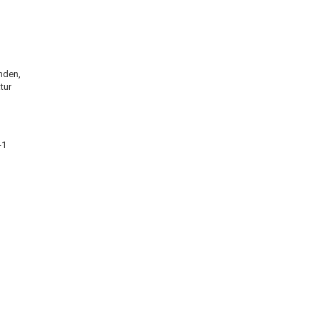
nden,
tur