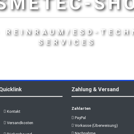
SMETEC-SH
- REINRAUM/ESD-TECH
SERVICES
Quicklink
Zahlung & Versand
Zahlarten
Kontakt
PayPal
Versandkosten
Vorkasse (Überweisung)
Nachnahme