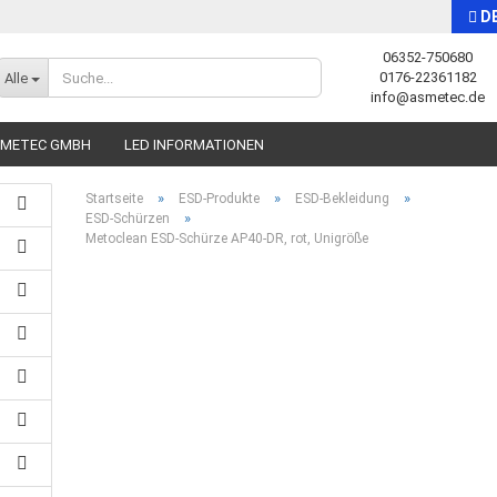
D
06352-750680
Sprache auswählen
0176-22361182
Alle
info@asmetec.de
SMETEC GMBH
LED INFORMATIONEN
»
»
»
Startseite
ESD-Produkte
ESD-Bekleidung
»
ESD-Schürzen
Metoclean ESD-Schürze AP40-DR, rot, Unigröße
Konto erstellen
Passwort vergessen?