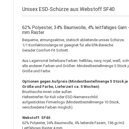
Unisex ESD-Schürze aus Webstoff SF40
62% Polyester, 34% Baumwolle, 4% leitfähiges Garn 
mm Raster
Bequeme, atmungsaktive, statisch ableitende unisex Schürze.
1/1 Konfektionslänge ist geeignet für alle EPA-Bereiche.
Gerader Comfort-Fit Schnitt.
Aus Lagervorrat lieferbare Farben: hellblau, navy, royal, weiß, sc
alle anderen Farben und Größen: Mindestbestellmenge 5 Stück j
Größe und Farbe
Optionen gegen Aufpreis (Mindestbestellmenge 5 Stück je
Größe und Farbe, Lieferzeit ca. 5 Wochen)
Brusttasche innen oder außen
Haltestreifen für Kuli oder ESD-Namensschild
aufgesticktes Firmenlogo (Mindestbestellmenge 10 Stück,
verschiedene Farben möglich)
Webstoff: SF40
62% Polyester, 34% Baumwolle, 4% leitende Fasern, 156 gr/m2
Leitfähiges Raster 4 mm