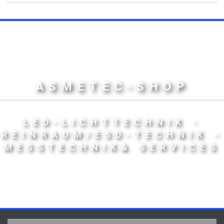
ASMETEC-SHOP
LED-LICHTTECHNIK -
REINRAUM/ESD-TECHNIK -
MESSTECHNIK& SERVICES