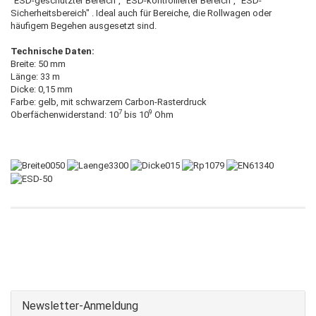
"ESD-geschützter Bereich", "ESD-kontrollierter Bereich", "ESD-
Sicherheitsbereich" . Ideal auch für Bereiche, die Rollwagen oder
häufigem Begehen ausgesetzt sind.
Technische Daten:
Breite: 50 mm
Länge: 33 m
Dicke: 0,15 mm
Farbe: gelb, mit schwarzem Carbon-Rasterdruck
7
9
Oberfächenwiderstand: 10
bis 10
Ohm
Newsletter-Anmeldung