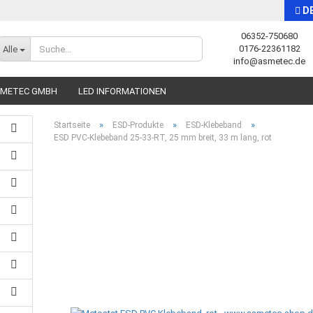
D
06352-750680
Sprache auswählen
0176-22361182
Alle
info@asmetec.de
SMETEC GMBH
LED INFORMATIONEN
»
»
»
Startseite
ESD-Produkte
ESD-Klebeband
ESD PVC-Klebeband 25-33-RT, 25 mm breit, 33 m lang, rot
Konto erstellen
Passwort vergessen?