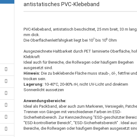
antistatisches PVC-Klebeband
PVC-Klebeband, antistatisch beschichtet, 25 mm breit, 33 m lang
mm dick.
7
9
Die Oberflächenleitfähigkeit liegt bei 10
bis 10
Ohm
Ausgezeichnete Haltbarkeit durch PET laminierte Oberfläche, ho
Klebkraft
Ideal auch für Bereiche, die Rollwagen oder häufigem Begehen
ausgesetzt sind.
Hinweis:
Die zu beklebende Fläche muss staub-, öl-, fettfrei un
trocken sein.
Lagerung:
10-40°C, 20-80% rH, nicht UV-Licht und direktem
Sonnenlicht aussetzen
Anwendungsbereiche:
Ideal als Packband, aber auch zum Markieren, Versiegeln, Patche
Trennen von Gängen mit verschiedenen Farben im ESD-
Sicherheitsbereich. Zur Kennzeichnung "ESD-geschützter Bereic
"ESD-kontrollierter Bereich", "ESD-Sicherheitsbereich" . Ideal auc
Bereiche, die Rollwagen oder häufigem Begehen ausgesetzt sin