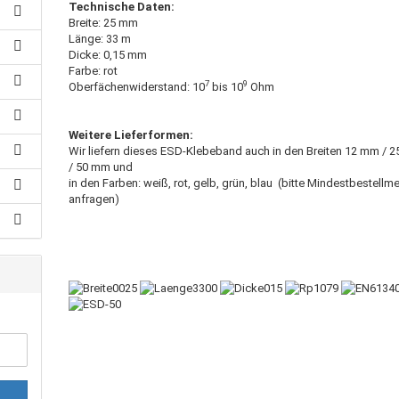
Technische Daten:
Breite: 25 mm
Länge: 33 m
Dicke: 0,15 mm
Farbe: rot
7
9
Oberfächenwiderstand: 10
bis 10
Ohm
Weitere Lieferformen:
Wir liefern dieses ESD-Klebeband auch in den Breiten 12 mm / 
/ 50 mm und
in den Farben: weiß, rot, gelb, grün, blau (bitte Mindestbestell
anfragen)