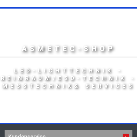
ASMETEC-SHOP
LED-LICHTTECHNIK -
REINRAUM/ESD-TECHNIK -
MESSTECHNIK& SERVICES
Kundenservice