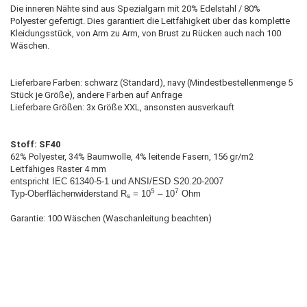
Die inneren Nähte sind aus Spezialgarn mit 20% Edelstahl / 80%
Polyester gefertigt. Dies garantiert die Leitfähigkeit über das komplette
Kleidungsstück, von Arm zu Arm, von Brust zu Rücken auch nach 100
Wäschen.
Lieferbare Farben: schwarz (Standard), navy (Mindestbestellenmenge 5
Stück je Größe), andere Farben auf Anfrage
Lieferbare Größen: 3x Größe XXL, ansonsten ausverkauft
Stoff: SF40
62% Polyester, 34% Baumwolle, 4% leitende Fasern, 156 gr/m2
Leitfähiges Raster 4 mm
entspricht
IEC 61340-5-1 und ANSI/ESD S20.20-2007
5
7
Typ-Oberflächenwiderstand R
= 10
– 10
Ohm
s
Garantie: 100 Wäschen (Waschanleitung beachten)