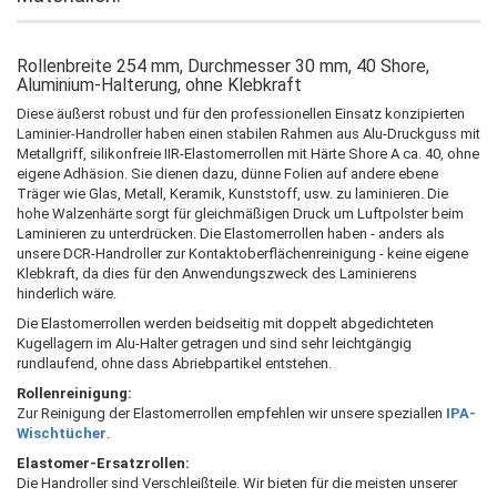
Rollenbreite 254 mm, Durchmesser 30 mm, 40 Shore,
Aluminium-Halterung, ohne Klebkraft
Diese äußerst robust und für den professionellen Einsatz konzipierten
Laminier-Handroller haben einen stabilen Rahmen aus Alu-Druckguss mit
Metallgriff, silikonfreie IIR-Elastomerrollen mit Härte Shore A ca. 40, ohne
eigene Adhäsion. Sie dienen dazu, dünne Folien auf andere ebene
Träger wie Glas, Metall, Keramik, Kunststoff, usw. zu laminieren. Die
hohe Walzenhärte sorgt für gleichmäßigen Druck um Luftpolster beim
Laminieren zu unterdrücken. Die Elastomerrollen haben - anders als
unsere DCR-Handroller zur Kontaktoberflächenreinigung - keine eigene
Klebkraft, da dies für den Anwendungszweck des Laminierens
hinderlich wäre.
Die Elastomerrollen werden beidseitig mit doppelt abgedichteten
Kugellagern im Alu-Halter getragen und sind sehr leichtgängig
rundlaufend, ohne dass Abriebpartikel entstehen.
Rollenreinigung:
Zur Reinigung der Elastomerrollen empfehlen wir unsere speziallen
IPA-
Wischtücher
.
Elastomer-Ersatzrollen:
Die Handroller sind Verschleißteile. Wir bieten für die meisten unserer