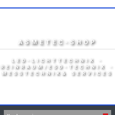
ASMETEC-SHOP
LED-LICHTTECHNIK -
REINRAUM/ESD-TECHNIK -
MESSTECHNIK& SERVICES