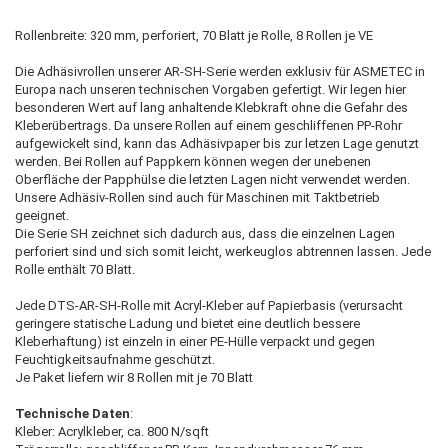
Rollenbreite: 320 mm, perforiert, 70 Blatt je Rolle, 8 Rollen je VE
Die Adhäsivrollen unserer AR-SH-Serie werden exklusiv für ASMETEC in
Europa nach unseren technischen Vorgaben gefertigt. Wir legen hier
besonderen Wert auf lang anhaltende Klebkraft ohne die Gefahr des
Kleberübertrags. Da unsere Rollen auf einem geschliffenen PP-Rohr
aufgewickelt sind, kann das Adhäsivpaper bis zur letzen Lage genutzt
werden. Bei Rollen auf Pappkern können wegen der unebenen
Oberfläche der Papphülse die letzten Lagen nicht verwendet werden.
Unsere Adhäsiv-Rollen sind auch für Maschinen mit Taktbetrieb
geeignet.
Die Serie SH zeichnet sich dadurch aus, dass die einzelnen Lagen
perforiert sind und sich somit leicht, werkeuglos abtrennen lassen. Jede
Rolle enthält 70 Blatt.
Jede DTS-AR-SH-Rolle mit Acryl-Kleber auf Papierbasis (verursacht
geringere statische Ladung und bietet eine deutlich bessere
Kleberhaftung) ist einzeln in einer PE-Hülle verpackt und gegen
Feuchtigkeitsaufnahme geschützt.
Je Paket liefern wir 8 Rollen mit je 70 Blatt
Technische Daten
:
Kleber: Acrylkleber, ca. 800 N/sqft