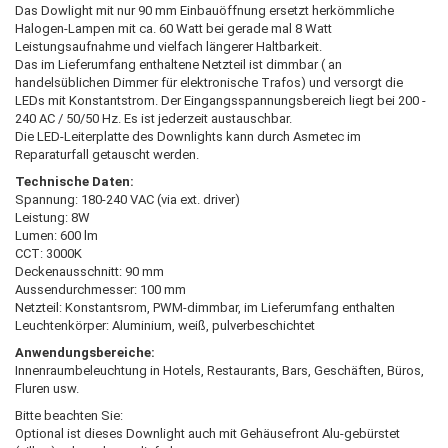
Das Dowlight mit nur 90 mm Einbauöffnung ersetzt herkömmliche
Halogen-Lampen mit ca. 60 Watt bei gerade mal 8 Watt
Leistungsaufnahme und vielfach längerer Haltbarkeit.
Das im Lieferumfang enthaltene Netzteil ist dimmbar ( an
handelsüblichen Dimmer für elektronische Trafos) und versorgt die
LEDs mit Konstantstrom. Der Eingangsspannungsbereich liegt bei 200 -
240 AC / 50/50 Hz. Es ist jederzeit austauschbar.
Die LED-Leiterplatte des Downlights kann durch Asmetec im
Reparaturfall getauscht werden.
Technische Daten:
Spannung: 180-240 VAC (via ext. driver)
Leistung: 8W
Lumen: 600 lm
CCT: 3000K
Deckenausschnitt: 90 mm
Aussendurchmesser: 100 mm
Netzteil: Konstantsrom, PWM-dimmbar, im Lieferumfang enthalten
Leuchtenkörper: Aluminium, weiß, pulverbeschichtet
Anwendungsbereiche:
Innenraumbeleuchtung in Hotels, Restaurants, Bars, Geschäften, Büros,
Fluren usw.
Bitte beachten Sie:
Optional ist dieses Downlight auch mit Gehäusefront Alu-gebürstet