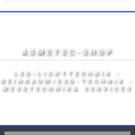
ASMETEC-SHOP
LED-LICHTTECHNIK -
REINRAUM/ESD-TECHNIK -
MESSTECHNIK& SERVICES