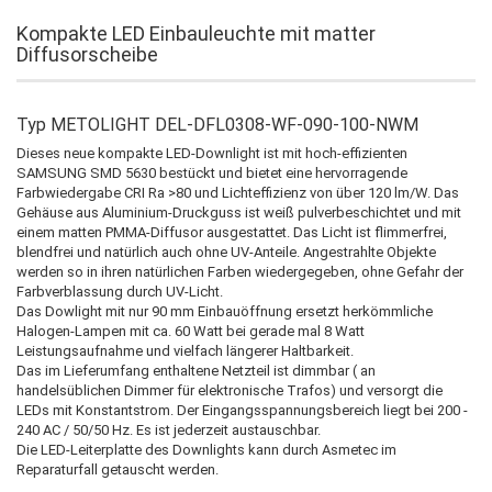
Kompakte LED Einbauleuchte mit matter
Diffusorscheibe
Typ METOLIGHT DEL-DFL0308-WF-090-100-NWM
Dieses neue kompakte LED-Downlight ist mit hoch-effizienten
SAMSUNG SMD 5630 bestückt und bietet eine hervorragende
Farbwiedergabe CRI Ra >80 und Lichteffizienz von über 120 lm/W. Das
Gehäuse aus Aluminium-Druckguss ist weiß pulverbeschichtet und mit
einem matten PMMA-Diffusor ausgestattet. Das Licht ist flimmerfrei,
blendfrei und natürlich auch ohne UV-Anteile. Angestrahlte Objekte
werden so in ihren natürlichen Farben wiedergegeben, ohne Gefahr der
Farbverblassung durch UV-Licht.
Das Dowlight mit nur 90 mm Einbauöffnung ersetzt herkömmliche
Halogen-Lampen mit ca. 60 Watt bei gerade mal 8 Watt
Leistungsaufnahme und vielfach längerer Haltbarkeit.
Das im Lieferumfang enthaltene Netzteil ist dimmbar ( an
handelsüblichen Dimmer für elektronische Trafos) und versorgt die
LEDs mit Konstantstrom. Der Eingangsspannungsbereich liegt bei 200 -
240 AC / 50/50 Hz. Es ist jederzeit austauschbar.
Die LED-Leiterplatte des Downlights kann durch Asmetec im
Reparaturfall getauscht werden.