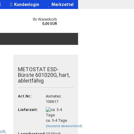
E
Kundenlogin
Merkzettel
Ihr Warenkorb
0,00 EUR
METOSTAT ESD-
Bürste 601020G, hart,
ableitfähig
Art.Nr.:
Asmetec
100617
Lieferzeit:
ca. 3-4 Tage
(Ausland abweichend)
Lagerbestand:
10
Stück