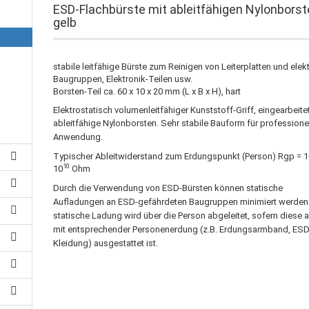
ESD-Flachbürste mit ableitfähigen Nylonborst
gelb
stabile leitfähige Bürste zum Reinigen von Leiterplatten und elekt
Baugruppen, Elektronik-Teilen usw.
Borsten-Teil ca. 60 x 10 x 20 mm (L x B x H), hart
Elektrostatisch volumenleitfähiger Kunststoff-Griff, eingearbeite
ableitfähige Nylonborsten.
Sehr stabile Bauform für professione
Anwendung.
Typischer Ableitwiderstand zum Erdungspunkt (Person) Rgp = 
10
10
Ohm
Durch die Verwendung von ESD-Bürsten können statische
Aufladungen an ESD-gefährdeten Baugruppen minimiert werden.
statische Ladung wird über die Person abgeleitet, sofern diese 
mit entsprechender Personenerdung (z.B. Erdungsarmband, ESD
Kleidung) ausgestattet ist.