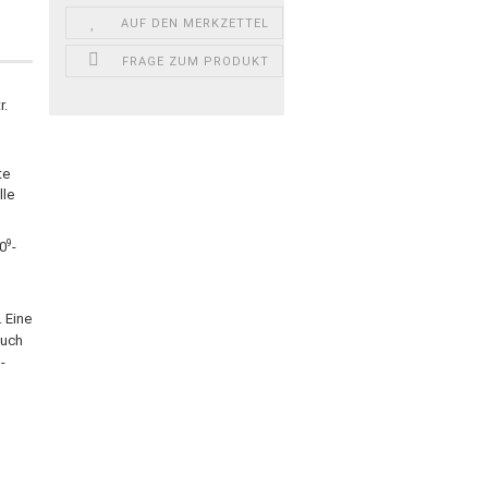
AUF DEN MERKZETTEL
FRAGE ZUM PRODUKT
r.
te
lle
9
10
-
 Eine
auch
-