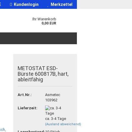
E
Kundenlogin
Merkzettel
Ihr Warenkorb
0,00 EUR
METOSTAT ESD-
Bürste 600817B, hart,
ableitfähig
Art.Nr.:
Asmetec
103962
Lieferzeit:
ca. 3-4 Tage
(Ausland abweichend)
Lagerbestand:
10
Stück