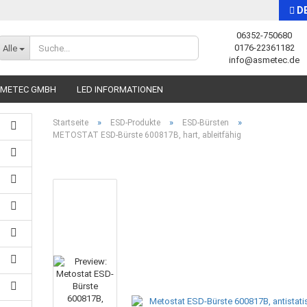
D
06352-750680
Sprache auswählen
0176-22361182
Alle
info@asmetec.de
SMETEC GMBH
LED INFORMATIONEN
»
»
»
Startseite
ESD-Produkte
ESD-Bürsten
METOSTAT ESD-Bürste 600817B, hart, ableitfähig
Konto erstellen
Passwort vergessen?