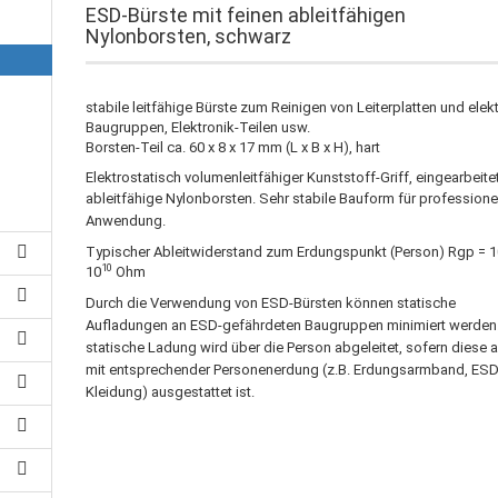
ESD-Bürste mit feinen ableitfähigen
Nylonborsten, schwarz
stabile leitfähige Bürste zum Reinigen von Leiterplatten und elekt
Baugruppen, Elektronik-Teilen usw.
Borsten-Teil ca. 60 x 8 x 17 mm (L x B x H), hart
Elektrostatisch volumenleitfähiger Kunststoff-Griff, eingearbeite
ableitfähige Nylonborsten.
Sehr stabile Bauform für professione
Anwendung.
Typischer Ableitwiderstand zum Erdungspunkt (Person) Rgp = 
10
10
Ohm
Durch die Verwendung von ESD-Bürsten können statische
Aufladungen an ESD-gefährdeten Baugruppen minimiert werden.
statische Ladung wird über die Person abgeleitet, sofern diese 
mit entsprechender Personenerdung (z.B. Erdungsarmband, ESD
Kleidung) ausgestattet ist.