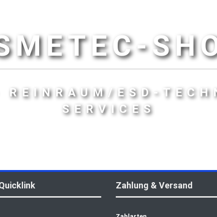
SMETEC-SH
- REINRAUM/ESD-TECH
SERVICES
Quicklink
Zahlung & Versand
Zahlarten