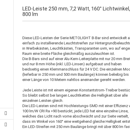
LED-Leiste 250 mm, 7,2 Watt, 160° Lichtwinkel
800 lm
Diese LED-Leisten der Serie METOLIGHT B-Bar sind entwickelt a
einfach zu installierende Leuchtstreifen zur Hintergrundbeleuch
in Werbekästen, Leuchtkästen, Transparanten uvm, wo auf eng
Raum eine breite Fläche gleichmäßig auszuleuchten ist.
Die B-Bars sind auf einer Alu-Kern-Leiterplatte mit nur 20 mm Brei
und nur 8 mm Höhe (inkl. LED-Linsen) aufgebaut und haben
beidseitig einen Klemmanschluss für 24 V DC. Die einzelnen Mo
(lieferbar in 250 mm und 500 mm Baulänge) können beliebig bis
einer Länge von 10 Metern nahtlos aneinander gereiht werden.
Jede Leiste ist mit einem eigenen Konstantstrom-Treiber bestüc
So bleibt selbst bei langen Leuchtketten die Helligkeit über alle
einzelnen Leisten gleich.
Die LED-Leisten sind mit Hochleistungs-SMD mit einer Effizienz 
100 lm/W CRI Ra >90 bestückt, jede LED hat eine einzelne Linse,
welches das Licht nach vorne abschwächt und zur Seite verteilt,
dass im Winkel von 160° eine weitgehend gleiche Helligkeit ents
Ein LED-Streifen mit 250 mm Baulänge bringt mit über 800 lm fas