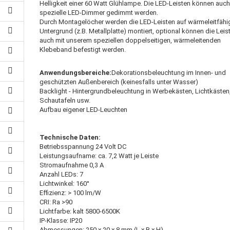
Helligkeit einer 60 Watt Glühlampe. Die LED-Leisten können auc
spezielle LED-Dimmer gedimmt werden.
Durch Montagelöcher werden die LED-Leisten auf wärmeleitfähi
Untergrund (z.B. Metallplatte) montiert, optional können die Leis
auch mit unserem speziellen doppelseitigen, wärmeleitenden
Klebeband befestigt werden.
Anwendungsbereiche:
Dekorationsbeleuchtung im Innen- und
geschützten Außenbereich (keinesfalls unter Wasser)
Backlight - Hintergrundbeleuchtung in Werbekästen, Lichtkästen
Schautafeln usw.
Aufbau eigener LED-Leuchten
Technische Daten:
Betriebsspannung 24 Volt DC
Leistungsaufname: ca. 7,2 Watt je Leiste
Stromaufnahme 0,3 A
Anzahl LEDs: 7
Lichtwinkel: 160°
Effizienz: > 100 lm/W
CRI: Ra >90
Lichtfarbe: kalt 5800-6500K
IP-Klasse: IP20
Abmessungen: 250 x 20 x 8 mm (L x B x H)