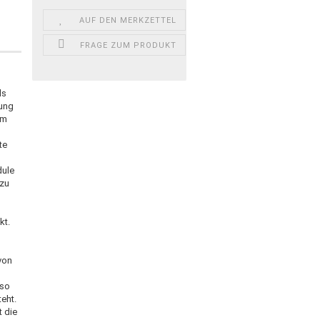
,
AUF DEN MERKZETTEL
FRAGE ZUM PRODUKT
ls
tung
em
te
dule
 zu
kt.
von
 so
teht.
t die