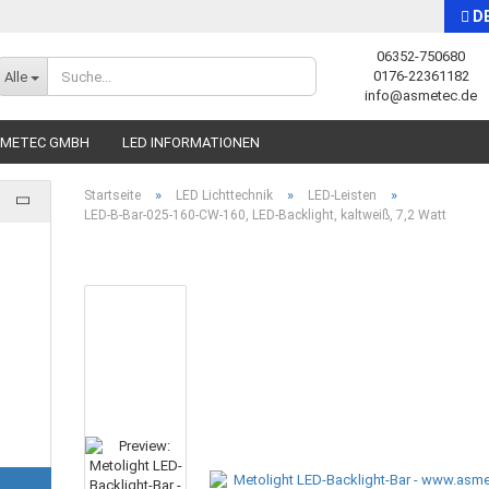
D
06352-750680
Sprache auswählen
0176-22361182
Alle
info@asmetec.de
SMETEC GMBH
LED INFORMATIONEN
»
»
»
Startseite
LED Lichttechnik
LED-Leisten
LED-B-Bar-025-160-CW-160, LED-Backlight, kaltweiß, 7,2 Watt
Konto erstellen
Passwort vergessen?