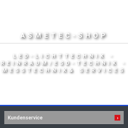
ASMETEC-SHOP
LED-LICHTTECHNIK -
REINRAUM/ESD-TECHNIK -
MESSTECHNIK& SERVICES
Kundenservice