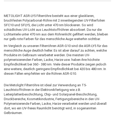
METOLIGHT ASR-LY5 Filterröhre besteht aus einer glasklaren,
bruchfesten Polycarbonat-Röhre mit 2 innenliegenden UV-Filterfolien
SFC10 und SFLY5, die Licht unter 470 nm blockieren. So wird
schädliches UV-Licht aus Leuchtstoffröhren absorbiert. Da nur die
Lichtanteile unter 470 nm aus dem Röhrenlicht gefiltert werden, bleiben
nur gelb-rote Farben für das menschliche Auge weiterhin sichtbar.
Im Vergleich zu unseren Filterröhren ASR-G10 sind die ASR-LY5 für das
menschliche Auge deutlich heller. Es ist aber darauf zu achten, welche
Produkte im Gelbraum verarbeitet werden. Die meisten UV-
polymerisierenden Farben, Lacke, Harze usw. haben ihre höchste
Empfindlichkeit bei 360 - 380 nm. Viele dieser Produkte zeigen jedoch
eine weitere, deutlich geringere Empfindlichkeit bei 420 bis 480 nm. In
diesen Fällen empfehlen wir die Röhren ASR-G10.
Die Metolight Filterröhre ist ideal zur Verwendung an T5-
Leuchtstoffröhren in der Elektronikfertigung wie z.B.
Leiterplattenbeschichtung, Chip- und Solarpanel-Beschichtung,
Druckbereiche, Kosmetikindustrie, Fertigungsbereiche in den UV-
Polymerisierende Farben, Lacke, Harze verarbeitet werden und überall
dort, wo ein UV-freies Raumlicht benötigt wird, in sogenannten
Gelbräumen.