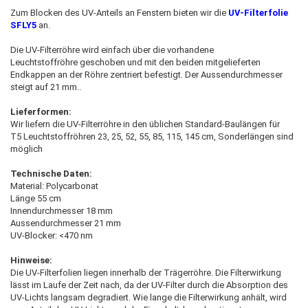
Zum Blocken des UV-Anteils an Fenstern bieten wir die
UV-Filterfolie
SFLY5
an.
Die UV-Filterröhre wird einfach über die vorhandene
Leuchtstoffröhre geschoben und mit den beiden mitgelieferten
Endkappen an der Röhre zentriert befestigt. Der Aussendurchmesser
steigt auf 21 mm..
Lieferformen:
Wir liefern die UV-Filterröhre in den üblichen Standard-Baulängen für
T5 Leuchtstoffröhren 23, 25, 52, 55, 85, 115, 145 cm, Sonderlängen sind
möglich
Technische Daten:
Material: Polycarbonat
Länge 55 cm
Innendurchmesser 18 mm
Aussendurchmesser 21 mm
UV-Blocker: <470 nm
Hinweise:
Die UV-Filterfolien liegen innerhalb der Trägerröhre. Die Filterwirkung
lässt im Laufe der Zeit nach, da der UV-Filter durch die Absorption des
UV-Lichts langsam degradiert. Wie lange die Filterwirkung anhält, wird