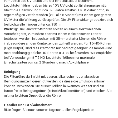
vom Anteil des UV-Lichts und der Einschaltdauer bestimmt.
Leuchtstoffröhren geben bis zu 10% UV-Licht ab. Erfahrungsgemäß
bleibt die Filterwirkung für ca. 3-5 Jahre erhalten. Es ist daher nötig, in
regelmäßigen Zeitabständen (z.B. alle 6 Monate) mit einem geeigneten
UV-Meter die Wirkung zu überprüfen. Die UV-Filterwirkung reduziert sich
bei Lichtwellenlängen unter ca. 350 nm.
Wichtig:
Die Leuchtstoffröhren sollten an einem elektronischen
Vorschaltgerät, zumindest aber mit einem elektronischen Starter
betrieben werden. In Leuchten mit Glimmerstarter können die Röhren
insbesondere an den Kontaktenden zu heiß werden. Für T5-HO-Röhren
(High Output) sind die Filterröhren nur bedingt geeignet, da modell- und
markenabhängig solche HO-Röhren u.U. zu heiß werden. Wir empfehlen
bei Verwendung mit T5-HO-Leuchtstoffröhren nur maximale
Einschaltzeiten von ca. 2 Stunden, danach Abkühlphase.
Reinigung:
Die Filterröhre darf nicht mit sauren, alkalischen oder abrasiven
Reinigungsmitteln gereinigt werden, da diese die Emulsion anlösen
können. Verwenden Sie ausschließlich lauwarmes Wasser und ein
fusselfreies Reinigungstuch (keine Mikrofasertücher!) und wischen Sie
mit nur leichtem Druck über die Röhre.
Händler und Großabnehmer:
Bitte fragen Sie nach unseren tagesaktuellen Projektpreisen