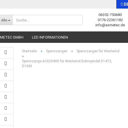
D
06352-750680
Sprache auswählen
0176-22361182
Alle
info@asmetec.de
SMETEC GMBH
LED INFORMATIONEN
»
»
Startseite
Spannzangen
Spannzangen für Westwind
»
Spannzange AC82040D für Westwind Bohrspindel D1473,
D1686
Konto erstellen
Passwort vergessen?