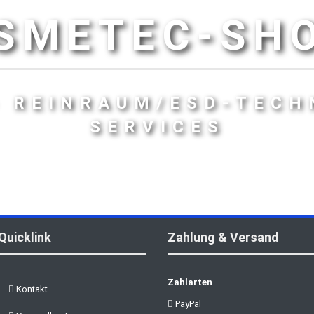
SMETEC-SH
- REINRAUM/ESD-TECH
SERVICES
Quicklink
Zahlung & Versand
Zahlarten
Kontakt
PayPal