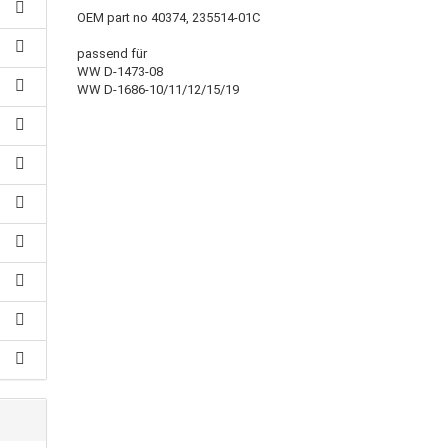
OEM part no 40374, 235514-01C
passend für
WW D-1473-08
WW D-1686-10/11/12/15/19